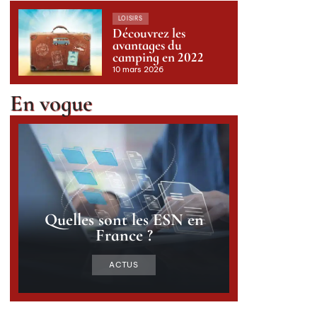
LOISIRS
Découvrez les
avantages du
camping en 2022
10 mars 2026
En vogue
Quelles sont les ESN en
France ?
ACTUS