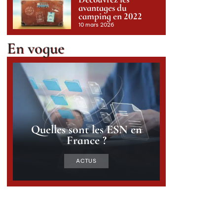
avantages du
camping en 2022
10 mars 2026
En vogue
Quelles sont les ESN en
France ?
ACTUS