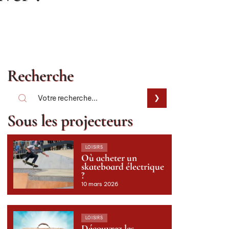
Recherche
Sous les projecteurs
LOISIRS
Où acheter un
skateboard électrique
?
10 mars 2026
LOISIRS
Découvrez les