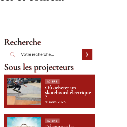
Recherche
Sous les projecteurs
LOISIRS
Où acheter un
skateboard électrique
?
10 mars 2026
LOISIRS
Découvrez les