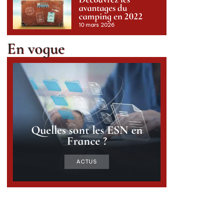
avantages du
camping en 2022
10 mars 2026
En vogue
Quelles sont les ESN en
France ?
ACTUS