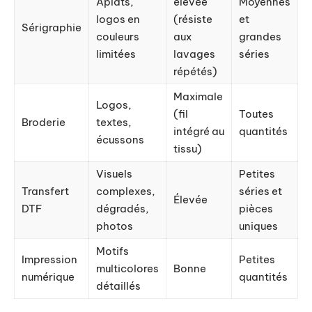
Aplats,
élevée
Moyennes
logos en
(résiste
et
Sérigraphie
couleurs
aux
grandes
limitées
lavages
séries
répétés)
Maximale
Logos,
(fil
Toutes
Broderie
textes,
intégré au
quantités
écussons
tissu)
Visuels
Petites
Transfert
complexes,
séries et
Élevée
DTF
dégradés,
pièces
photos
uniques
Motifs
Impression
Petites
multicolores
Bonne
numérique
quantités
détaillés