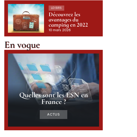
LOISIRS
Découvrez les
avantages du
camping en 2022
10 mars 2026
En vogue
Quelles sont les ESN en
France ?
ACTUS