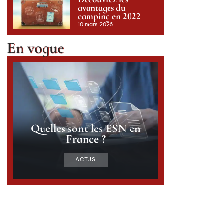
avantages du
camping en 2022
10 mars 2026
En vogue
Quelles sont les ESN en
France ?
ACTUS