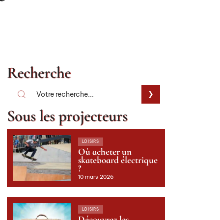
Recherche
Sous les projecteurs
LOISIRS
Où acheter un
skateboard électrique
?
10 mars 2026
LOISIRS
Découvrez les