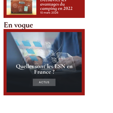
avantages du
camping en 2022
10 mars 2026
En vogue
Quelles sont les ESN en
France ?
ACTUS