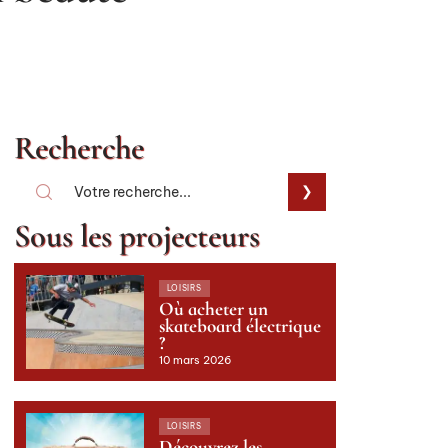
Recherche
Sous les projecteurs
LOISIRS
Où acheter un
skateboard électrique
?
10 mars 2026
LOISIRS
Découvrez les