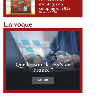
avantages du
camping en 2022
10 mars 2026
En vogue
Quelles sont les ESN en
France ?
ACTUS