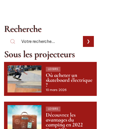
Recherche
Sous les projecteurs
LOISIRS
Où acheter un
skateboard électrique
?
10 mars 2026
LOISIRS
Découvrez les
avantages du
camping en 2022