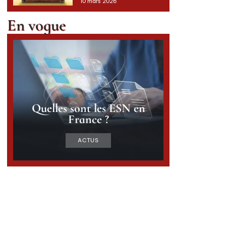
10 mars 2026
En vogue
Quelles sont les ESN en
France ?
ACTUS