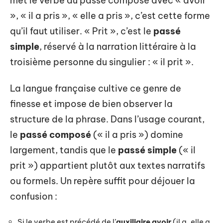
met le verbe au passé composé avec « avoir
», « il a pris », « elle a pris », c’est cette forme
qu’il faut utiliser. « Prit », c’est le
passé
simple
, réservé à la narration littéraire à la
troisième personne du singulier : « il prit ».
La langue française cultive ce genre de
finesse et impose de bien observer la
structure de la phrase. Dans l’usage courant,
le
passé composé
(« il a pris ») domine
largement, tandis que le
passé simple
(« il
prit ») appartient plutôt aux textes narratifs
ou formels. Un repère suffit pour déjouer la
confusion :
Si le verbe est précédé de l’
auxiliaire avoir
(il a, elle a,