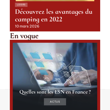
LOISIRS
Découvrez les avantages du
camping en 2022
10 mars 2026
En vogue
Quelles sont les ESN en France ?
Contact
Mentions Légales
Sitemap
ACTUS
© 2025 | autour2moi.fr