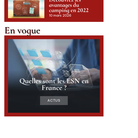
avantages du
camping en 2022
10 mars 2026
En vogue
Quelles sont les ESN en
France ?
ACTUS