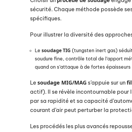
procédé de soudage
Choisir un
engage l
sécurité. Chaque méthode possède ses 
spécifiques.
Pour illustrer la diversité des approche
soudage TIG
Le
(
tungsten inert gas
) sédui
soudure fine, contrôle total de l’apport méta
quand on s’attaque à de fortes épaisseurs 
soudage MIG/MAG
fi
Le
s’appuie sur un
actif). Il se révèle incontournable pour l
par sa rapidité et sa capacité d’automa
courant d’air peut perturber la protecti
Les procédés les plus avancés repoussen