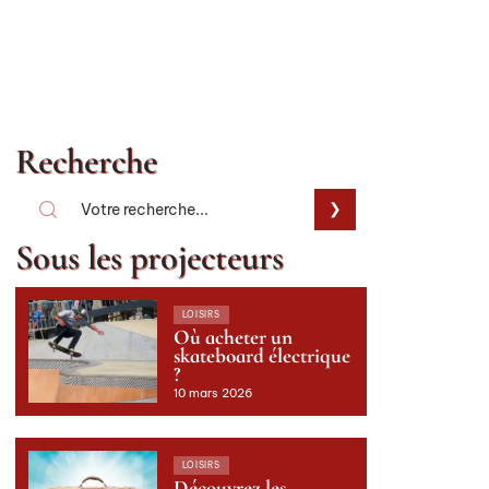
Recherche
Sous les projecteurs
LOISIRS
Où acheter un
skateboard électrique
?
10 mars 2026
LOISIRS
Découvrez les