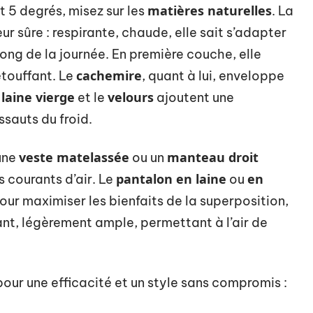
matières naturelles
et 5 degrés, misez sur les
. La
r sûre : respirante, chaude, elle sait s’adapter
ong de la journée. En première couche, elle
cachemire
étouffant. Le
, quant à lui, enveloppe
laine vierge
velours
a
et le
ajoutent une
sauts du froid.
veste matelassée
manteau droit
 une
ou un
pantalon en laine
en
s courants d’air. Le
ou
our maximiser les bienfaits de la superposition,
nt, légèrement ample, permettant à l’air de
our une efficacité et un style sans compromis :