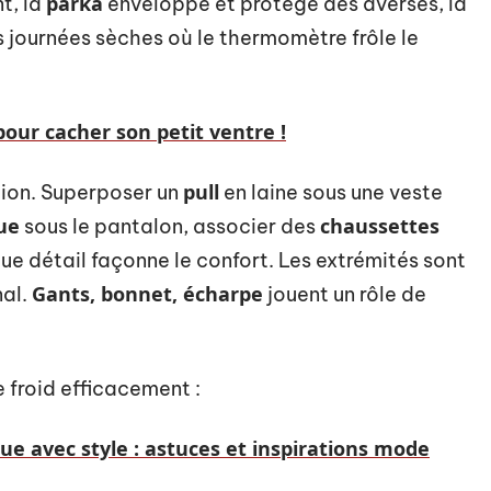
parka
t, la
enveloppe et protège des averses, la
s journées sèches où le thermomètre frôle le
our cacher son petit ventre !
pull
tion. Superposer un
en laine sous une veste
ue
chaussettes
sous le pantalon, associer des
ue détail façonne le confort. Les extrémités sont
Gants, bonnet, écharpe
nal.
jouent un rôle de
le froid efficacement :
ue avec style : astuces et inspirations mode