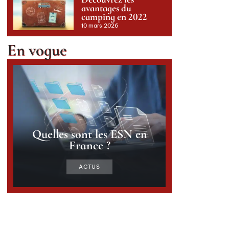
avantages du
camping en 2022
10 mars 2026
En vogue
Quelles sont les ESN en
France ?
ACTUS