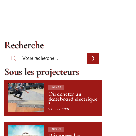
Recherche
Sous les projecteurs
LOISIRS
Où acheter un
skateboard électrique
?
10 mars 2026
LOISIRS
Découvrez les