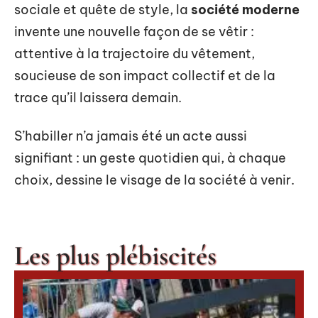
réduction de l’empreinte écologique de la
mode
.
Sur le plan des innovations, la recherche
s’active : textiles végétaux, teintures non
toxiques, dispositifs de traçabilité. Les
pratiques responsables progressent, portées
par une conscience grandissante sur l’origine
et la qualité des vêtements. Entre exigence
sociale et quête de style, la
société moderne
invente une nouvelle façon de se vêtir :
attentive à la trajectoire du vêtement,
soucieuse de son impact collectif et de la
trace qu’il laissera demain.