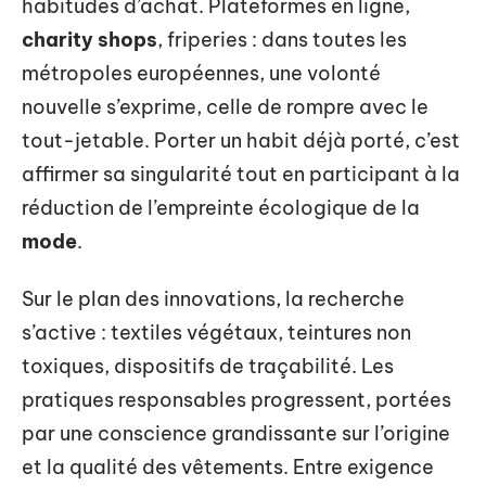
chambre syndicale de la couture
expérimentent de nouveaux chemins :
matières biologiques,
fibres naturelles
,
circuits courts, valorisation des chutes. Le
recyclage
et l’
upcycling
investissent les
ateliers, loin de la cadence et de l’anonymat
des usines mondialisées.
Le marché de la
seconde main
bouleverse les
habitudes d’achat. Plateformes en ligne,
charity shops
, friperies : dans toutes les
métropoles européennes, une volonté
nouvelle s’exprime, celle de rompre avec le
tout-jetable. Porter un habit déjà porté, c’est
affirmer sa singularité tout en participant à la