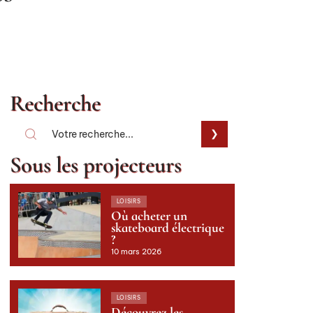
Recherche
Sous les projecteurs
LOISIRS
Où acheter un
skateboard électrique
?
10 mars 2026
LOISIRS
Découvrez les