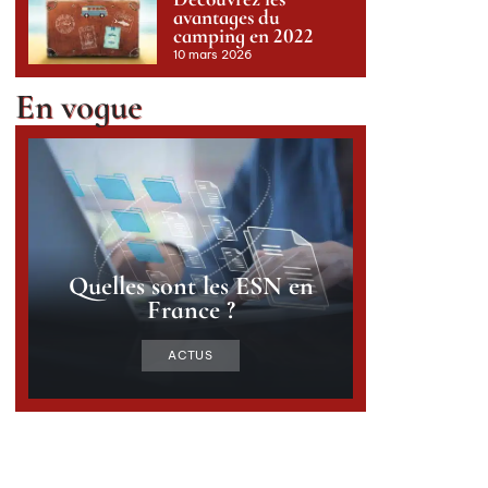
avantages du
camping en 2022
10 mars 2026
En vogue
Quelles sont les ESN en
France ?
ACTUS