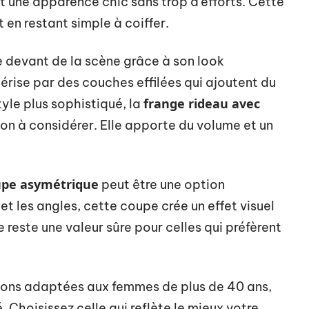
nt une apparence chic sans trop d’efforts. Cette
 en restant simple à coiffer.
le devant de la scène grâce à son look
érise par des couches effilées qui ajoutent du
frange rideau avec
yle plus sophistiqué, la
on à considérer. Elle apporte du volume et un
upe asymétrique
peut être une option
et les angles, cette coupe crée un effet visuel
 reste une valeur sûre pour celles qui préfèrent
.
ions adaptées aux femmes de plus de 40 ans,
 Choisissez celle qui reflète le mieux votre