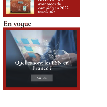
avantages du
camping en 2022
10 mars 2026
En vogue
Quelles sont les ESN en
France ?
ACTUS