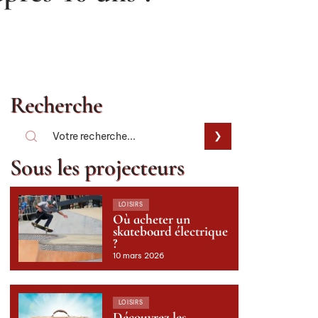
Recherche
Sous les projecteurs
LOISIRS
Où acheter un
skateboard électrique
?
10 mars 2026
LOISIRS
Découvrez les