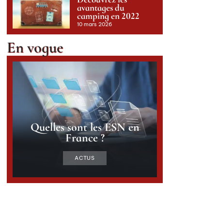
avantages du
camping en 2022
10 mars 2026
En vogue
Quelles sont les ESN en
France ?
ACTUS