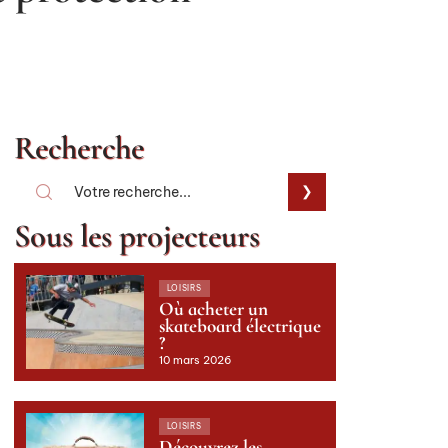
Recherche
Sous les projecteurs
LOISIRS
Où acheter un
skateboard électrique
?
10 mars 2026
LOISIRS
Découvrez les