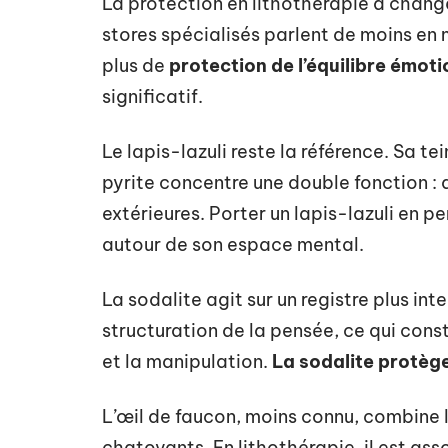
La protection en lithothérapie a chang
stores spécialisés parlent de moins en 
plus de
protection de l’équilibre émot
significatif.
Le lapis-lazuli reste la référence. Sa t
pyrite concentre une double fonction : a
extérieures. Porter un lapis-lazuli en p
autour de son espace mental.
La sodalite agit sur un registre plus intel
structuration de la pensée, ce qui cons
et la manipulation.
La sodalite protège 
L’œil de faucon, moins connu, combine l
chatoyants. En lithothérapie, il est ass