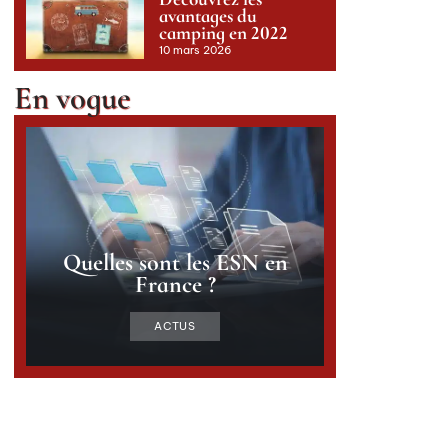
avantages du
camping en 2022
10 mars 2026
En vogue
Quelles sont les ESN en
France ?
ACTUS