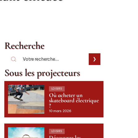
Recherche
Sous les projecteurs
LOISIRS
Où acheter un
skateboard électrique
?
10 mars 2026
LOISIRS
Découvrez les