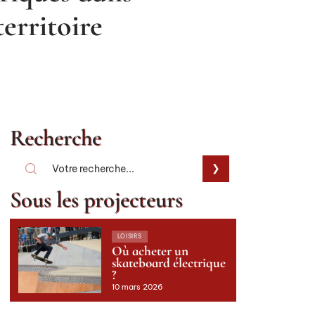
erritoire
Recherche
Sous les projecteurs
LOISIRS
Où acheter un
skateboard électrique
?
10 mars 2026