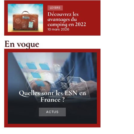
LOISIRS
Découvrez les
avantages du
camping en 2022
10 mars 2026
En vogue
Quelles sont les ESN en
France ?
ACTUS