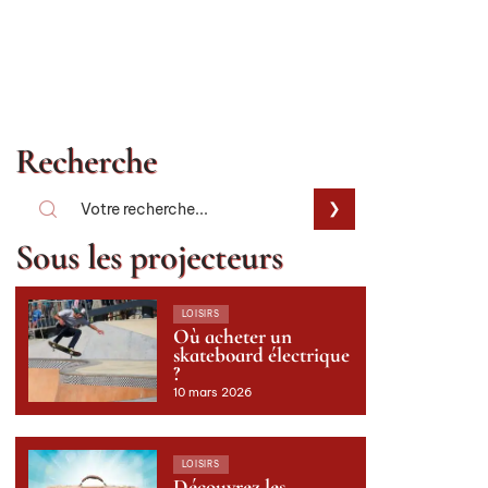
Recherche
Sous les projecteurs
LOISIRS
Où acheter un
skateboard électrique
?
10 mars 2026
LOISIRS
Découvrez les