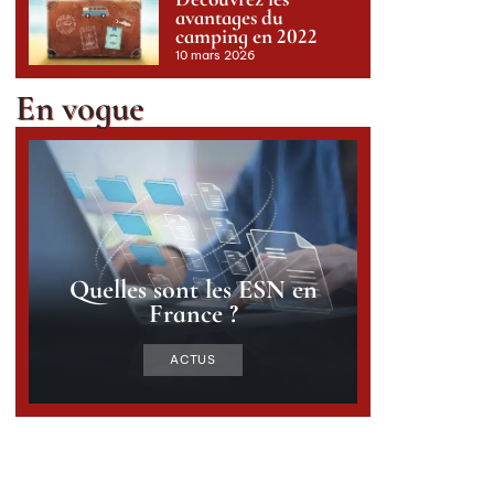
avantages du
camping en 2022
10 mars 2026
En vogue
Quelles sont les ESN en
France ?
ACTUS