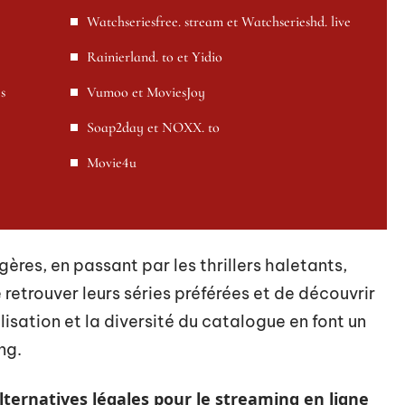
Watchseriesfree. stream et Watchserieshd. live
Rainierland. to et Yidio
s
Vumoo et MoviesJoy
Soap2day et NOXX. to
Movie4u
res, en passant par les thrillers haletants,
retrouver leurs séries préférées et de découvrir
lisation et la diversité du catalogue en font un
ng.
lternatives légales pour le streaming en ligne