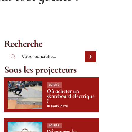
Recherche
Sous les projecteurs
LOISIRS
Où acheter un
skateboard électrique
?
10 mars 2026
LOISIRS
Découvrez les