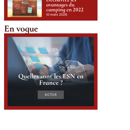
avantages du
camping en 2022
10 mars 2026
En vogue
Quelles sont les ESN en
France ?
ACTUS