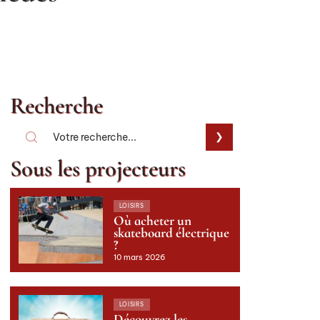
Recherche
Sous les projecteurs
LOISIRS
Où acheter un
skateboard électrique
?
10 mars 2026
LOISIRS
Découvrez les