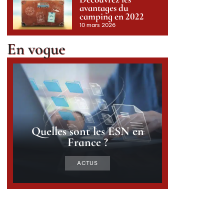
avantages du
camping en 2022
10 mars 2026
En vogue
Quelles sont les ESN en
France ?
ACTUS