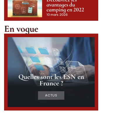
avantages du
camping en 2022
10 mars 2026
En vogue
Quelles sont les ESN en
France ?
ACTUS