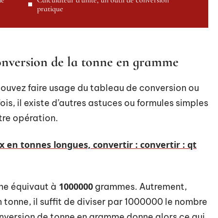
ne
Calculateur d’unité, un outil de conversion
pratique
conversion de la tonne en gramme
pouvez faire usage du tableau de conversion ou
ois, il existe d’autres astuces ou formules simples
tre opération.
 en tonnes longues, convertir : convertir : qt
1000000
nne équivaut à
grammes. Autrement,
tonne, il suffit de diviser par 1000000 le nombre
onversion de tonne en gramme donne alors ce qui