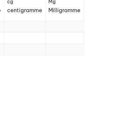
cg
Mg
e
centigramme
Milligramme