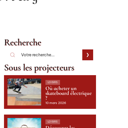
Recherche
Sous les projecteurs
LOISIRS
Où acheter un
skateboard électrique
?
10 mars 2026
LOISIRS
Découvrez les