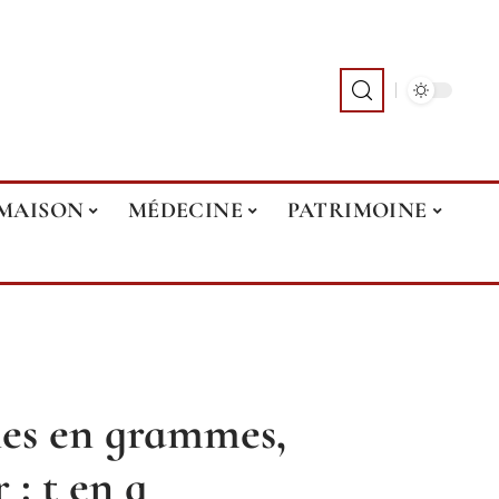
MAISON
MÉDECINE
PATRIMOINE
nes en grammes,
 : t en g