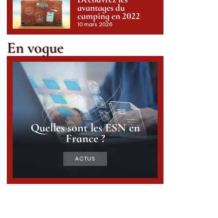
avantages du
camping en 2022
10 mars 2026
En vogue
Quelles sont les ESN en
France ?
ACTUS