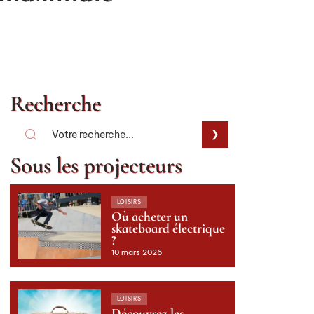
Recherche
Sous les projecteurs
LOISIRS
Où acheter un
skateboard électrique
?
10 mars 2026
LOISIRS
Découvrez les